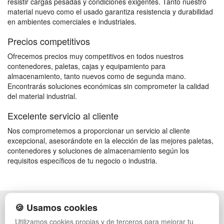
resistir cargas pesadas y condiciones exigentes. Tanto nuestro
material nuevo como el usado garantiza resistencia y durabilidad
en ambientes comerciales e industriales.
Precios competitivos
Ofrecemos precios muy competitivos en todos nuestros
contenedores, paletas, cajas y equipamiento para
almacenamiento, tanto nuevos como de segunda mano.
Encontrarás soluciones económicas sin comprometer la calidad
del material industrial.
Excelente servicio al cliente
Nos comprometemos a proporcionar un servicio al cliente
excepcional, asesorándote en la elección de las mejores paletas,
contenedores y soluciones de almacenamiento según los
requisitos específicos de tu negocio o industria.
🍪 Usamos cookies
POLÍTICA DE PRIVACIDAD
CAJAS
CONDICIONES DE USO
ESTANTERÍAS
Utilizamos cookies propias y de terceros para mejorar tu