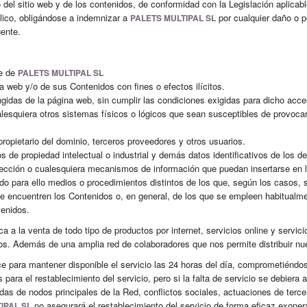
del sitio web y de los contenidos, de conformidad con la Legislación aplicab
ico, obligándose a indemnizar a
por cualquier daño o p
PALETS MULTIPAL SL
gente.
re de
PALETS MULTIPAL SL
a web y/o de sus Contenidos con fines o efectos ilícitos.
ngidas de la página web, sin cumplir las condiciones exigidas para dicho acce
cualesquiera otros sistemas físicos o lógicos que sean susceptibles de provocar
 propietario del dominio, terceros proveedores y otros usuarios.
os de propiedad intelectual o industrial y demás datos identificativos de los 
otección o cualesquiera mecanismos de información que puedan insertarse en 
do para ello medios o procedimientos distintos de los que, según los casos, 
encuentren los Contenidos o, en general, de los que se empleen habitualmen
tenidos.
a a la venta de todo tipo de productos por internet, servicios online y servi
os. Además de una amplia red de colaboradores que nos permite distribuir n
ce para mantener disponible el servicio las 24 horas del día, comprometiéndo
para el restablecimiento del servicio, pero si la falta de servicio se debiera
ídas de nodos principales de la Red, conflictos sociales, actuaciones de terc
no asegurará el restablecimiento del servicio de forma eficaz exoner
IPAL SL