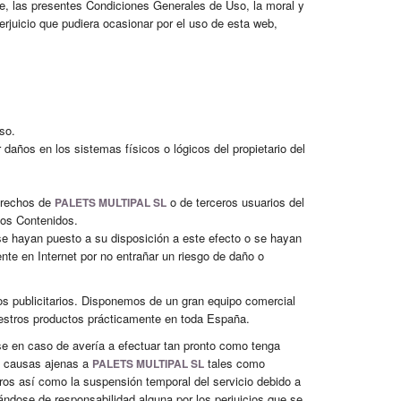
le, las presentes Condiciones Generales de Uso, la moral y
erjuicio que pudiera ocasionar por el uso de esta web,
so.
 daños en los sistemas físicos o lógicos del propietario del
derechos de
o de terceros usuarios del
PALETS MULTIPAL SL
los Contenidos.
se hayan puesto a su disposición a este efecto o se hayan
te en Internet por no entrañar un riesgo de daño o
cios publicitarios. Disponemos de un gran equipo comercial
uestros productos prácticamente en toda España.
se en caso de avería a efectuar tan pronto como tenga
 a causas ajenas a
tales como
PALETS MULTIPAL SL
eros así como la suspensión temporal del servicio debido a
ándose de responsabilidad alguna por los perjuicios que se