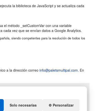
jecuta la biblioteca de JavaScript y se actualiza cada
usa el método _setCustomVar con una variable
iza cada vez que se envían datos a Google Analytics.
española, siendo competentes para la resolución de todos los
nico a la dirección correo
info@paletsmultipal.com
. En
LETS
DEPORTES
NTENEDORES DE
ARTÍCULOS DE NATACIÓN
ÁSTICO
PALETS DE PLÁSTICO
Solo necesarias
⚙️ Personalizar
QUIDACIÓN Y