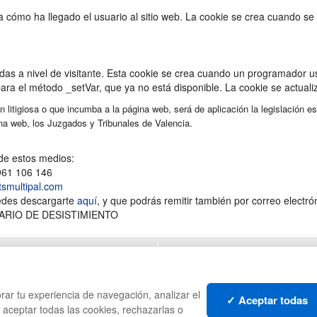
 cómo ha llegado el usuario al sitio web. La cookie se crea cuando se e
das a nivel de visitante. Esta cookie se crea cuando un programador 
para el método _setVar, que ya no está disponible. La cookie se actual
n litigiosa o que incumba a la página web, será de aplicación la legislación 
ina web, los Juzgados y Tribunales de Valencia.
 de estos medios:
 961 106 146
tsmultipal.com
uedes descargarte
aquí
, y que podrás remitir también por correo electró
ULARIO DE DESISTIMIENTO
CAJAS
PA
ES
ESTANTERÍAS
CO
MANUTENCIÓN
PL
rar tu experiencia de navegación, analizar el
✓ Aceptar todas
GESTIÓN DE RESIDUOS
LI
s aceptar todas las cookies, rechazarlas o