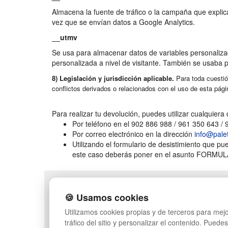
Almacena la fuente de tráfico o la campaña que explica
vez que se envían datos a Google Analytics.
__utmv
Se usa para almacenar datos de variables personaliza
personalizada a nivel de visitante. También se usaba 
8) Legislación y jurisdicción aplicable.
Para toda cuestió
conflictos derivados o relacionados con el uso de esta pág
Para realizar tu devolución, puedes utilizar cualquiera
Por teléfono en el 902 886 988 / 961 350 643 /
Por correo electrónico en la dirección
info@pale
Utilizando el formulario de desistimiento que p
este caso deberás poner en el asunto FORM
POLÍTICA DE PRIVACIDAD
MAPA WEB
🍪 Usamos cookies
CONDICIONES DE USO
PREGUNTAS FRECUENT
CAMBIOS Y
INGRESA A TU CUENTA
Utilizamos cookies propias y de terceros para mejo
DEVOLUCIONES
tráfico del sitio y personalizar el contenido. Puede