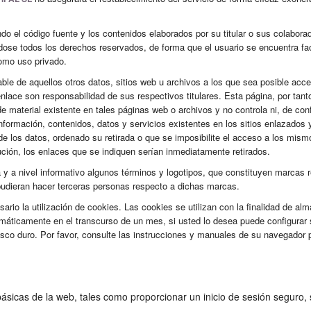
do el código fuente y los contenidos elaborados por su titular o sus colabora
ándose todos los derechos reservados, de forma que el usuario se encuentra f
como uso privado.
ble de aquellos otros datos, sitios web u archivos a los que sea posible acce
lace son responsabilidad de sus respectivos titulares. Esta página, por tanto
de material existente en tales páginas web o archivos y no controla ni, de c
la información, contenidos, datos y servicios existentes en los sitios enlazado
e los datos, ordenado su retirada o que se imposibilite el acceso a los mismo
ción, los enlaces que se indiquen serían inmediatamente retirados.
y a nivel informativo algunos términos y logotipos, que constituyen marcas r
pudieran hacer terceras personas respecto a dichas marcas.
esario la utilización de cookies. Las cookies se utilizan con la finalidad de
utomáticamente en el transcurso de un mes, si usted lo desea puede configurar
isco duro. Por favor, consulte las instrucciones y manuales de su navegador 
básicas de la web, tales como proporcionar un inicio de sesión seguro,