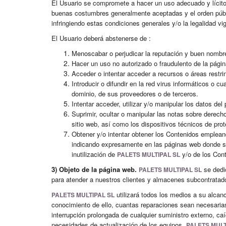
El Usuario se compromete a hacer un uso adecuado y lícito 
buenas costumbres generalmente aceptadas y el orden públ
infringiendo estas condiciones generales y/o la legalidad vi
El Usuario deberá abstenerse de :
Menoscabar o perjudicar la reputación y buen nomb
Hacer un uso no autorizado o fraudulento de la págin
Acceder o intentar acceder a recursos o áreas restri
Introducir o difundir en la red virus informáticos o 
dominio, de sus proveedores o de terceros.
Intentar acceder, utilizar y/o manipular los datos del
Suprimir, ocultar o manipular las notas sobre derech
sitio web, así como los dispositivos técnicos de pr
Obtener y/o intentar obtener los Contenidos emplean
indicando expresamente en las páginas web donde se 
inutilización de
y/o de los Con
PALETS MULTIPAL SL
3) Objeto de la página web.
se dedic
PALETS MULTIPAL SL
para atender a nuestros clientes y almacenes subcontratad
utilizará todos los medios a su alcan
PALETS MULTIPAL SL
conocimiento de ello, cuantas reparaciones sean necesarias 
interrupción prolongada de cualquier suministro externo, ca
necesidades de actualización de los equipos,
PALETS MULT