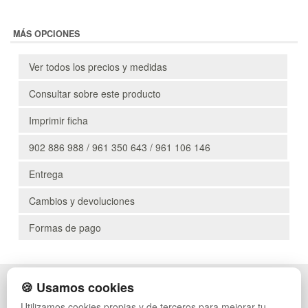
MÁS OPCIONES
Ver todos los precios y medidas
Consultar sobre este producto
Imprimir ficha
902 886 988 / 961 350 643 / 961 106 146
Entrega
Cambios y devoluciones
Formas de pago
🍪 Usamos cookies
POLÍTICA DE PRIVACIDAD
CAJAS
CONDICIONES DE USO
ESTANTERÍAS
Utilizamos cookies propias y de terceros para mejorar tu