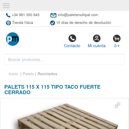
+34 961 350 643
info@paletsmultipal.com
Tienda física
15 días de derecho de devolución
Contacto
Mi cuenta
0
Inicio
|
Palets
| Reciclados
PALETS 115 X 115 TIPO TACO FUERTE
CERRADO