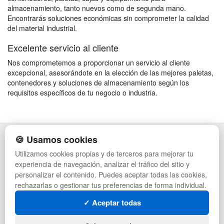
almacenamiento, tanto nuevos como de segunda mano.
Encontrarás soluciones económicas sin comprometer la calidad
del material industrial.
Excelente servicio al cliente
Nos comprometemos a proporcionar un servicio al cliente
excepcional, asesorándote en la elección de las mejores paletas,
contenedores y soluciones de almacenamiento según los
requisitos específicos de tu negocio o industria.
🍪 Usamos cookies
POLÍTICA DE PRIVACIDAD
CAJAS
CONDICIONES DE USO
ESTANTERÍAS
Utilizamos cookies propias y de terceros para mejorar tu
CAMBIOS Y DEVOLUCIONES
MANUTENCIÓN
experiencia de navegación, analizar el tráfico del sitio y
CONTACTO
GESTIÓN DE RESIDUOS
personalizar el contenido. Puedes aceptar todas las cookies,
MAPA WEB
PALETS
rechazarlas o gestionar tus preferencias de forma individual.
PREGUNTAS FRECUENTES
CONTENEDORES DE PLÁSTICO
INGRESA A TU CUENTA
LIQUIDACIÓN Y SOBRANTES
✓ Aceptar todas
LOTES DE NAVIDAD
SÍGUENOS:
DEPORTES