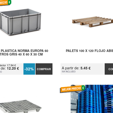
 PLASTICA NORMA EUROPA 60
PALETS 100 X 120 FLOJO AB
TROS GRIS 40 X 60 X 30 CM
terior 17.94 €
A partir de:
5.45 €
r de:
12.20 €
-32%
COMPRAR
CO
IVA INCLUIDO
DO