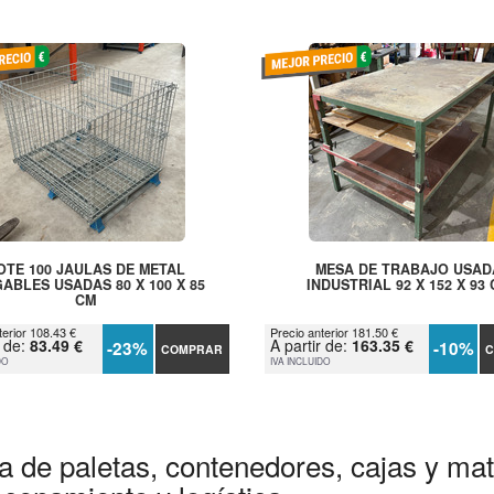
OTE 100 JAULAS DE METAL
MESA DE TRABAJO USAD
ABLES USADAS 80 X 100 X 85
INDUSTRIAL 92 X 152 X 93
CM
terior 108.43 €
Precio anterior 181.50 €
r de:
83.49 €
A partir de:
163.35 €
-23%
-10%
COMPRAR
C
DO
IVA INCLUIDO
a de paletas, contenedores, cajas y mate