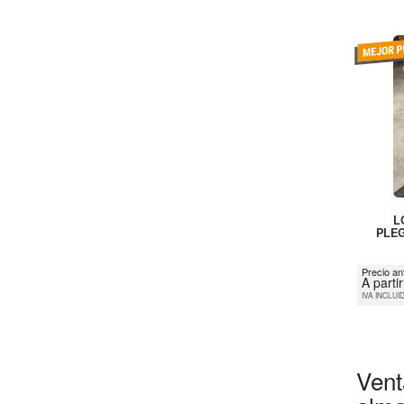
L
PLEG
Precio an
A parti
IVA INCLUI
Vent