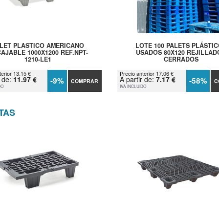
LET PLASTICO AMERICANO
LOTE 100 PALETS PLÁSTI
AJABLE 1000X1200 REF.NPT-
USADOS 80X120 REJILLAD
1210-LE1
CERRADOS
terior 13.15 €
Precio anterior 17.06 €
r de:
11.97 €
A partir de:
7.17 €
-9%
-58%
COMPRAR
C
DO
IVA INCLUIDO
TAS