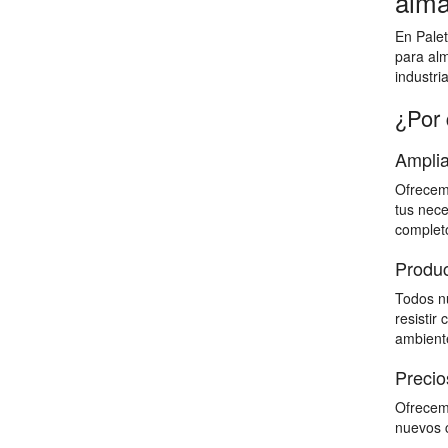
alma
En Palet
para al
industri
¿Por 
Amplia
Ofrecemo
tus nece
completo
Produc
Todos nu
resistir
ambiente
Precio
Ofrecemo
nuevos c