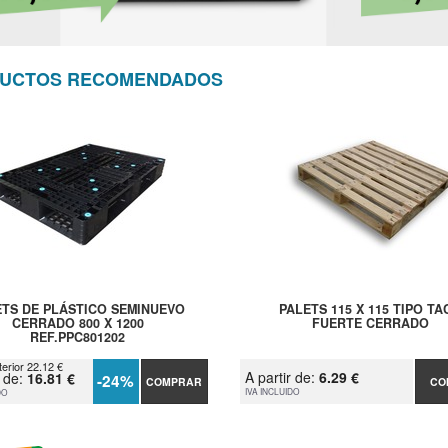
UCTOS RECOMENDADOS
ETS DE PLÁSTICO SEMINUEVO
PALETS 115 X 115 TIPO TA
CERRADO 800 X 1200
FUERTE CERRADO
REF.PPC801202
terior 22.12 €
A partir de:
6.29 €
r de:
16.81 €
-24%
COMPRAR
CO
IVA INCLUIDO
DO