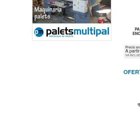
PA
ENC
Precio an
A parti
IVA INCLUI
OFER