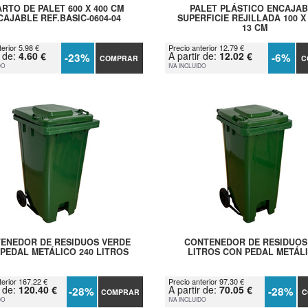
RTO DE PALET 600 X 400 CM
PALET PLÁSTICO ENCAJA
CAJABLE REF.BASIC-0604-04
SUPERFICIE REJILLADA 100 X 
13 CM
erior 5.98 €
Precio anterior 12.79 €
r de:
4.60 €
A partir de:
12.02 €
-23%
-6%
COMPRAR
C
DO
IVA INCLUIDO
ENEDOR DE RESIDUOS VERDE
CONTENEDOR DE RESIDUOS
PEDAL METÁLICO 240 LITROS
LITROS CON PEDAL METÁL
terior 167.22 €
Precio anterior 97.30 €
r de:
120.40 €
A partir de:
70.05 €
-28%
-28%
COMPRAR
C
DO
IVA INCLUIDO