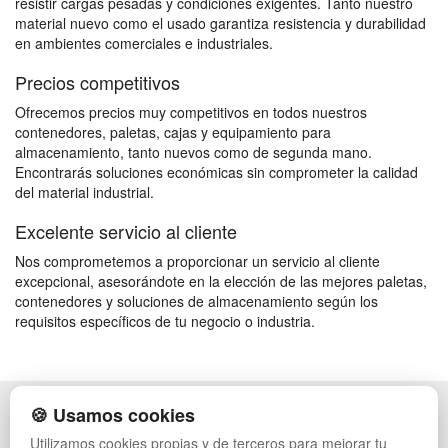
resistir cargas pesadas y condiciones exigentes. Tanto nuestro
material nuevo como el usado garantiza resistencia y durabilidad
en ambientes comerciales e industriales.
Precios competitivos
Ofrecemos precios muy competitivos en todos nuestros
contenedores, paletas, cajas y equipamiento para
almacenamiento, tanto nuevos como de segunda mano.
Encontrarás soluciones económicas sin comprometer la calidad
del material industrial.
Excelente servicio al cliente
Nos comprometemos a proporcionar un servicio al cliente
excepcional, asesorándote en la elección de las mejores paletas,
contenedores y soluciones de almacenamiento según los
requisitos específicos de tu negocio o industria.
🍪 Usamos cookies
POLÍTICA DE PRIVACIDAD
CAJAS
CONDICIONES DE USO
ESTANTERÍAS
Utilizamos cookies propias y de terceros para mejorar tu