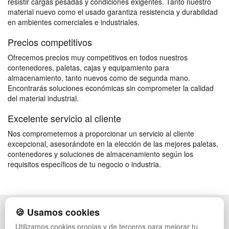
resistir cargas pesadas y condiciones exigentes. Tanto nuestro
material nuevo como el usado garantiza resistencia y durabilidad
en ambientes comerciales e industriales.
Precios competitivos
Ofrecemos precios muy competitivos en todos nuestros
contenedores, paletas, cajas y equipamiento para
almacenamiento, tanto nuevos como de segunda mano.
Encontrarás soluciones económicas sin comprometer la calidad
del material industrial.
Excelente servicio al cliente
Nos comprometemos a proporcionar un servicio al cliente
excepcional, asesorándote en la elección de las mejores paletas,
contenedores y soluciones de almacenamiento según los
requisitos específicos de tu negocio o industria.
🍪 Usamos cookies
POLÍTICA DE PRIVACIDAD
CAJAS
CONDICIONES DE USO
ESTANTERÍAS
Utilizamos cookies propias y de terceros para mejorar tu