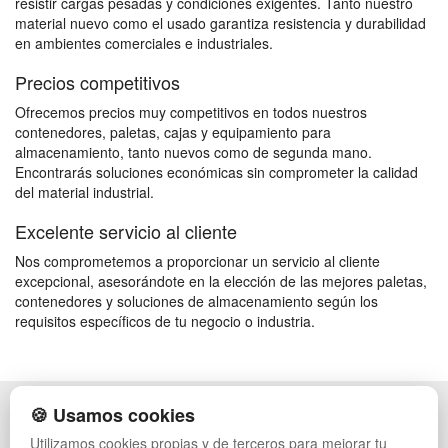
resistir cargas pesadas y condiciones exigentes. Tanto nuestro
material nuevo como el usado garantiza resistencia y durabilidad
en ambientes comerciales e industriales.
Precios competitivos
Ofrecemos precios muy competitivos en todos nuestros
contenedores, paletas, cajas y equipamiento para
almacenamiento, tanto nuevos como de segunda mano.
Encontrarás soluciones económicas sin comprometer la calidad
del material industrial.
Excelente servicio al cliente
Nos comprometemos a proporcionar un servicio al cliente
excepcional, asesorándote en la elección de las mejores paletas,
contenedores y soluciones de almacenamiento según los
requisitos específicos de tu negocio o industria.
🍪 Usamos cookies
POLÍTICA DE PRIVACIDAD
CAJAS
CONDICIONES DE USO
ESTANTERÍAS
Utilizamos cookies propias y de terceros para mejorar tu