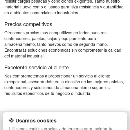
resistir cargas pesadas y condiciones exigentes. Tanto nuestro
material nuevo como el usado garantiza resistencia y durabilidad
en ambientes comerciales e industriales.
Precios competitivos
Ofrecemos precios muy competitivos en todos nuestros
contenedores, paletas, cajas y equipamiento para
almacenamiento, tanto nuevos como de segunda mano.
Encontrarás soluciones económicas sin comprometer la calidad
del material industrial.
Excelente servicio al cliente
Nos comprometemos a proporcionar un servicio al cliente
excepcional, asesorándote en la elección de las mejores paletas,
contenedores y soluciones de almacenamiento según los
requisitos específicos de tu negocio o industria.
🍪 Usamos cookies
POLÍTICA DE PRIVACIDAD
CAJAS
CONDICIONES DE USO
ESTANTERÍAS
Utilizamos cookies propias y de terceros para mejorar tu