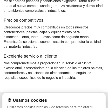
resistir cargas pesadas y condiciones exigentes. Tanto nuestro
material nuevo como el usado garantiza resistencia y durabilidad
en ambientes comerciales e industriales.
Precios competitivos
Ofrecemos precios muy competitivos en todos nuestros
contenedores, paletas, cajas y equipamiento para
almacenamiento, tanto nuevos como de segunda mano.
Encontrarás soluciones económicas sin comprometer la calidad
del material industrial.
Excelente servicio al cliente
Nos comprometemos a proporcionar un servicio al cliente
excepcional, asesorándote en la elección de las mejores paletas,
contenedores y soluciones de almacenamiento según los
requisitos específicos de tu negocio o industria.
🍪 Usamos cookies
POLÍTICA DE PRIVACIDAD
CAJAS
CONDICIONES DE USO
ESTANTERÍAS
Utilizamos cookies propias y de terceros para mejorar tu