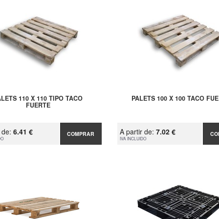
ALETS 110 X 110 TIPO TACO
PALETS 100 X 100 TACO FU
FUERTE
r de:
6.41 €
A partir de:
7.02 €
COMPRAR
CO
DO
IVA INCLUIDO