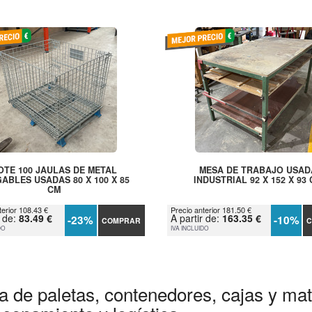
OTE 100 JAULAS DE METAL
MESA DE TRABAJO USAD
ABLES USADAS 80 X 100 X 85
INDUSTRIAL 92 X 152 X 93
CM
terior 108.43 €
Precio anterior 181.50 €
r de:
83.49 €
A partir de:
163.35 €
-23%
-10%
COMPRAR
C
DO
IVA INCLUIDO
a de paletas, contenedores, cajas y mate