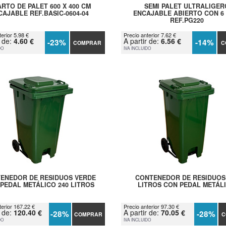
RTO DE PALET 600 X 400 CM
SEMI PALET ULTRALIGER
CAJABLE REF.BASIC-0604-04
ENCAJABLE ABIERTO CON 6 
REF.PG220
erior 5.98 €
Precio anterior 7.62 €
r de:
4.60 €
A partir de:
6.56 €
-23%
-14%
COMPRAR
C
DO
IVA INCLUIDO
ENEDOR DE RESIDUOS VERDE
CONTENEDOR DE RESIDUOS
PEDAL METÁLICO 240 LITROS
LITROS CON PEDAL METÁL
terior 167.22 €
Precio anterior 97.30 €
r de:
120.40 €
A partir de:
70.05 €
-28%
-28%
COMPRAR
C
DO
IVA INCLUIDO