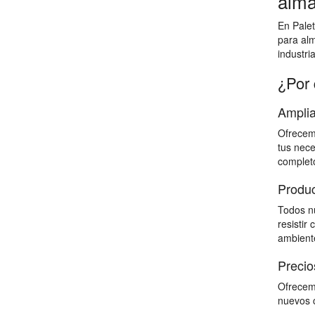
alma
En Palet
para al
industri
¿Por 
Amplia
Ofrecemo
tus nece
completo
Produc
Todos nu
resistir
ambiente
Precio
Ofrecemo
nuevos c