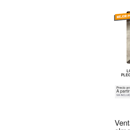
L
PLEG
Precio an
A parti
IVA INCLUI
Vent