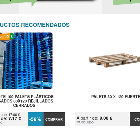
UCTOS RECOMENDADOS
TE 100 PALETS PLÁSTICOS
PALETS 80 X 120 FUERT
SADOS 80X120 REJILLADOS
CERRADOS
terior 17.06 €
A partir de:
9.08 €
r de:
7.17 €
-58%
COMPRAR
CO
IVA INCLUIDO
DO