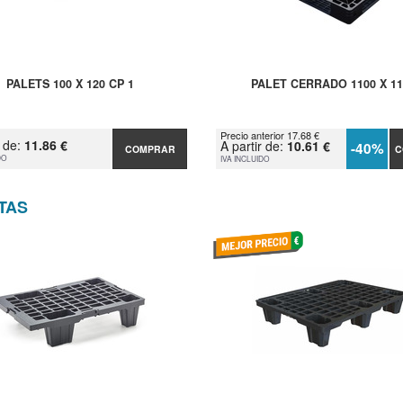
PALETS 100 X 120 CP 1
PALET CERRADO 1100 X 11
Precio anterior 17.68 €
r de:
11.86 €
A partir de:
10.61 €
-40%
COMPRAR
C
DO
IVA INCLUIDO
TAS