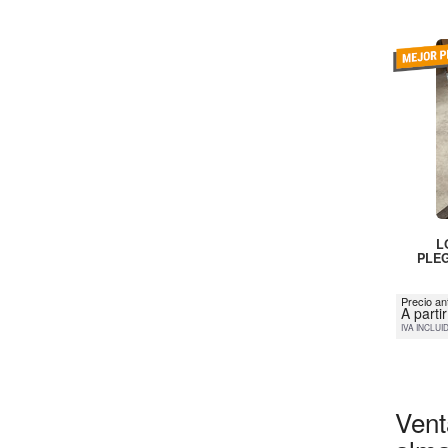
L
PLEG
Precio an
A parti
IVA INCLUI
Vent