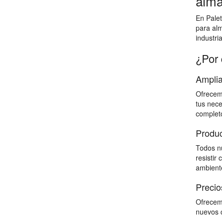
alma
En Palet
para al
industri
¿Por 
Amplia
Ofrecemo
tus nece
completo
Produc
Todos nu
resistir
ambiente
Precio
Ofrecemo
nuevos c