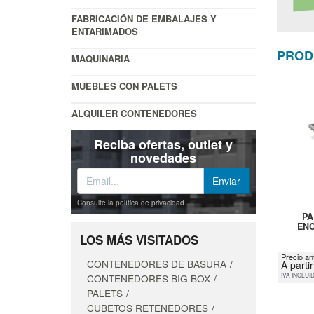
FABRICACIÓN DE EMBALAJES Y
ENTARIMADOS
PROD
MAQUINARIA
MUEBLES CON PALETS
ALQUILER CONTENEDORES
Reciba ofertas, outlet y
novedades
Consulte la política de privacidad
PA
ENC
LOS MÁS VISITADOS
Precio an
CONTENEDORES DE BASURA
A parti
IVA INCLUI
CONTENEDORES BIG BOX
PALETS
CUBETOS RETENEDORES