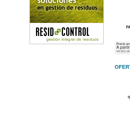
P
Precio an
A parti
IVA INCLUI
OFER