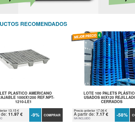
UCTOS RECOMENDADOS
LET PLASTICO AMERICANO
LOTE 100 PALETS PLÁSTI
AJABLE 1000X1200 REF.NPT-
USADOS 80X120 REJILLAD
1210-LE1
CERRADOS
terior 13.15 €
Precio anterior 17.06 €
r de:
11.97 €
A partir de:
7.17 €
-9%
-58%
COMPRAR
C
DO
IVA INCLUIDO