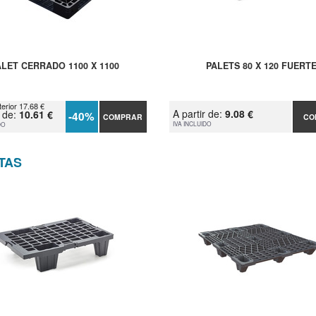
ALET CERRADO 1100 X 1100
PALETS 80 X 120 FUERT
terior 17.68 €
A partir de:
9.08 €
r de:
10.61 €
-40%
COMPRAR
CO
IVA INCLUIDO
DO
TAS