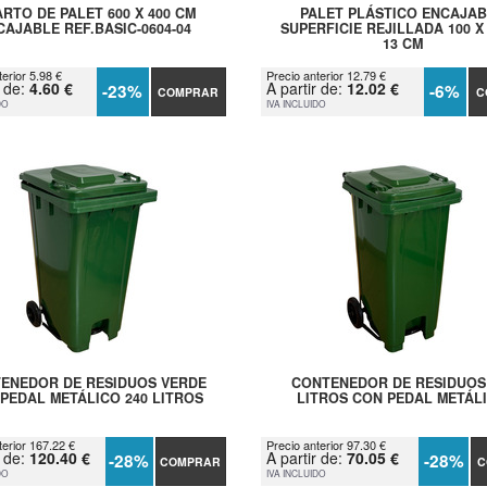
RTO DE PALET 600 X 400 CM
PALET PLÁSTICO ENCAJA
CAJABLE REF.BASIC-0604-04
SUPERFICIE REJILLADA 100 X 
13 CM
erior 5.98 €
Precio anterior 12.79 €
r de:
4.60 €
A partir de:
12.02 €
-23%
-6%
COMPRAR
C
DO
IVA INCLUIDO
ENEDOR DE RESIDUOS VERDE
CONTENEDOR DE RESIDUOS
PEDAL METÁLICO 240 LITROS
LITROS CON PEDAL METÁL
terior 167.22 €
Precio anterior 97.30 €
r de:
120.40 €
A partir de:
70.05 €
-28%
-28%
COMPRAR
C
DO
IVA INCLUIDO