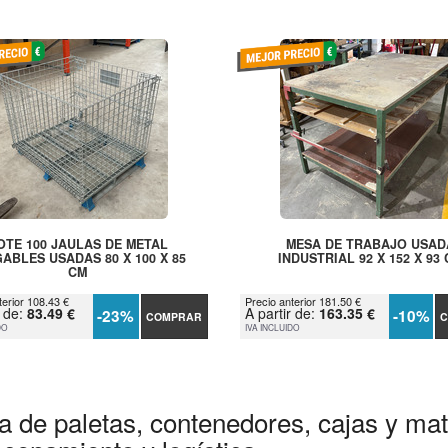
OTE 100 JAULAS DE METAL
MESA DE TRABAJO USAD
ABLES USADAS 80 X 100 X 85
INDUSTRIAL 92 X 152 X 93
CM
terior 108.43 €
Precio anterior 181.50 €
r de:
83.49 €
A partir de:
163.35 €
-23%
-10%
COMPRAR
C
DO
IVA INCLUIDO
a de paletas, contenedores, cajas y mate