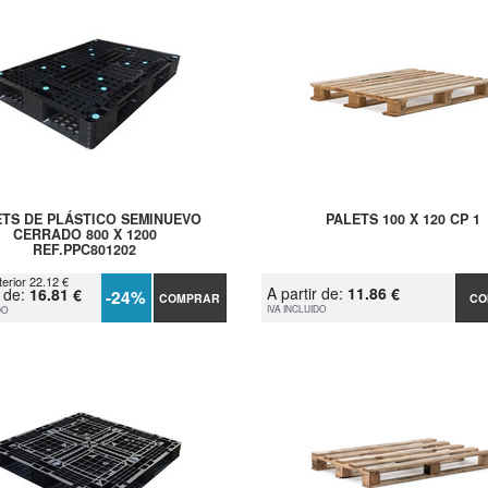
ETS DE PLÁSTICO SEMINUEVO
PALETS 100 X 120 CP 1
CERRADO 800 X 1200
REF.PPC801202
terior 22.12 €
A partir de:
11.86 €
r de:
16.81 €
-24%
COMPRAR
CO
IVA INCLUIDO
DO