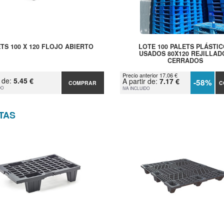
TS 100 X 120 FLOJO ABIERTO
LOTE 100 PALETS PLÁSTI
USADOS 80X120 REJILLAD
CERRADOS
Precio anterior 17.06 €
r de:
5.45 €
A partir de:
7.17 €
-58%
COMPRAR
C
DO
IVA INCLUIDO
TAS