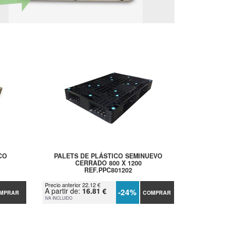
CO
PALETS DE PLÁSTICO SEMINUEVO
CERRADO 800 X 1200
REF.PPC801202
Precio anterior 22.12 €
A partir de:
16.81 €
-24%
MPRAR
COMPRAR
IVA INCLUIDO