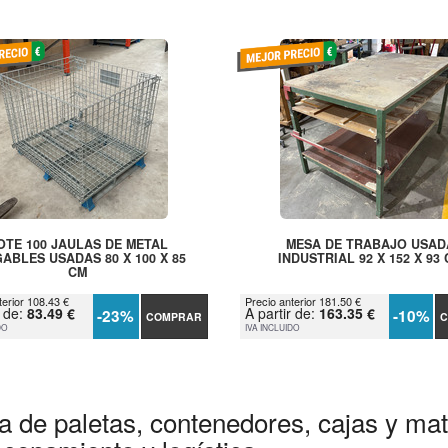
OTE 100 JAULAS DE METAL
MESA DE TRABAJO USAD
ABLES USADAS 80 X 100 X 85
INDUSTRIAL 92 X 152 X 93
CM
terior 108.43 €
Precio anterior 181.50 €
r de:
83.49 €
A partir de:
163.35 €
-23%
-10%
COMPRAR
C
DO
IVA INCLUIDO
a de paletas, contenedores, cajas y mate