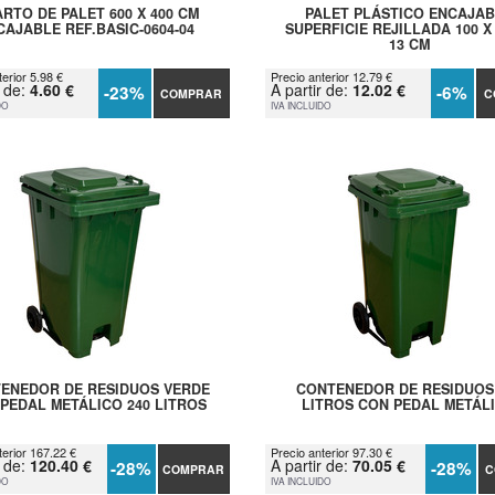
RTO DE PALET 600 X 400 CM
PALET PLÁSTICO ENCAJA
CAJABLE REF.BASIC-0604-04
SUPERFICIE REJILLADA 100 X 
13 CM
erior 5.98 €
Precio anterior 12.79 €
r de:
4.60 €
A partir de:
12.02 €
-23%
-6%
COMPRAR
C
DO
IVA INCLUIDO
ENEDOR DE RESIDUOS VERDE
CONTENEDOR DE RESIDUOS
PEDAL METÁLICO 240 LITROS
LITROS CON PEDAL METÁL
terior 167.22 €
Precio anterior 97.30 €
r de:
120.40 €
A partir de:
70.05 €
-28%
-28%
COMPRAR
C
DO
IVA INCLUIDO