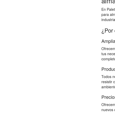
alma
En Palet
para al
industri
¿Por 
Amplia
Ofrecemo
tus nece
completo
Produc
Todos nu
resistir
ambiente
Precio
Ofrecemo
nuevos c