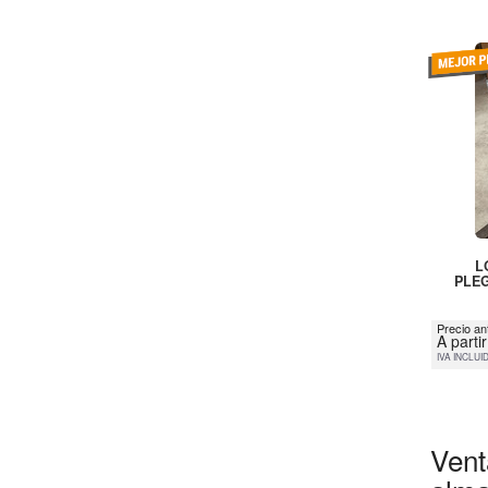
L
PLEG
Precio an
A parti
IVA INCLUI
Vent