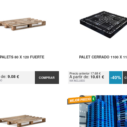
PALETS 80 X 120 FUERTE
PALET CERRADO 1100 X 11
Precio anterior 17.68 €
r de:
9.08 €
A partir de:
10.61 €
-40%
COMPRAR
C
DO
IVA INCLUIDO