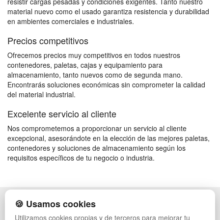
resistir cargas pesadas y condiciones exigentes. Tanto nuestro
material nuevo como el usado garantiza resistencia y durabilidad
en ambientes comerciales e industriales.
Precios competitivos
Ofrecemos precios muy competitivos en todos nuestros
contenedores, paletas, cajas y equipamiento para
almacenamiento, tanto nuevos como de segunda mano.
Encontrarás soluciones económicas sin comprometer la calidad
del material industrial.
Excelente servicio al cliente
Nos comprometemos a proporcionar un servicio al cliente
excepcional, asesorándote en la elección de las mejores paletas,
contenedores y soluciones de almacenamiento según los
requisitos específicos de tu negocio o industria.
🍪 Usamos cookies
POLÍTICA DE PRIVACIDAD
CAJAS
CONDICIONES DE USO
ESTANTERÍAS
Utilizamos cookies propias y de terceros para mejorar tu