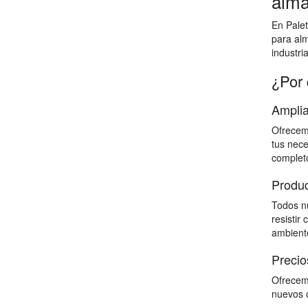
alma
En Palet
para al
industri
¿Por 
Amplia
Ofrecemo
tus nece
completo
Produc
Todos nu
resistir
ambiente
Precio
Ofrecemo
nuevos c