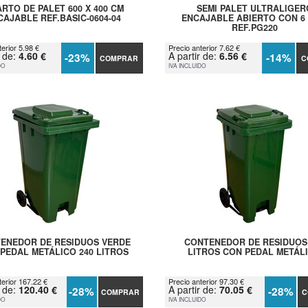
RTO DE PALET 600 X 400 CM
SEMI PALET ULTRALIGER
CAJABLE REF.BASIC-0604-04
ENCAJABLE ABIERTO CON 6 
REF.PG220
erior 5.98 €
Precio anterior 7.62 €
r de:
4.60 €
A partir de:
6.56 €
-23%
-14%
COMPRAR
C
DO
IVA INCLUIDO
ENEDOR DE RESIDUOS VERDE
CONTENEDOR DE RESIDUOS
PEDAL METÁLICO 240 LITROS
LITROS CON PEDAL METÁL
terior 167.22 €
Precio anterior 97.30 €
r de:
120.40 €
A partir de:
70.05 €
-28%
-28%
COMPRAR
C
DO
IVA INCLUIDO