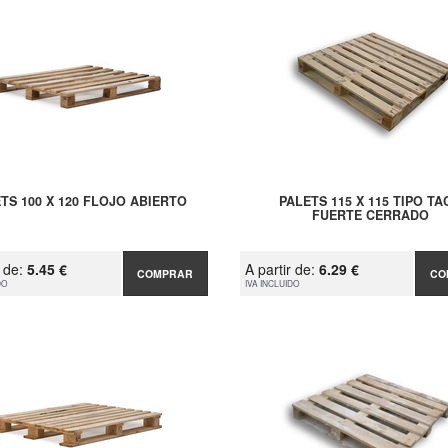
TS 100 X 120 FLOJO ABIERTO
PALETS 115 X 115 TIPO TA
FUERTE CERRADO
r de:
5.45 €
A partir de:
6.29 €
COMPRAR
CO
DO
IVA INCLUIDO