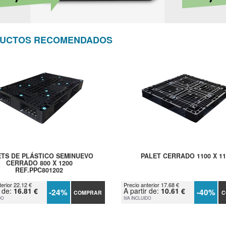
UCTOS RECOMENDADOS
ETS DE PLÁSTICO SEMINUEVO
PALET CERRADO 1100 X 11
CERRADO 800 X 1200
REF.PPC801202
terior 22.12 €
Precio anterior 17.68 €
r de:
16.81 €
A partir de:
10.61 €
-24%
-40%
COMPRAR
C
DO
IVA INCLUIDO