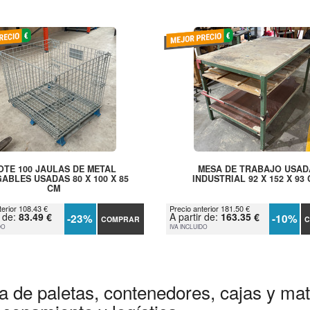
OTE 100 JAULAS DE METAL
MESA DE TRABAJO USAD
ABLES USADAS 80 X 100 X 85
INDUSTRIAL 92 X 152 X 93
CM
terior 108.43 €
Precio anterior 181.50 €
r de:
83.49 €
A partir de:
163.35 €
-23%
-10%
COMPRAR
C
DO
IVA INCLUIDO
a de paletas, contenedores, cajas y mate