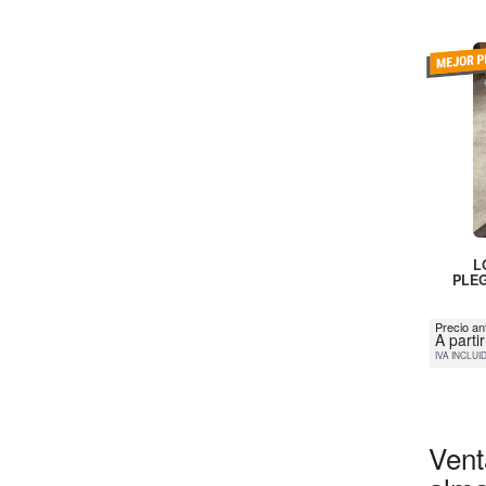
L
PLEG
Precio an
A parti
IVA INCLUI
Vent