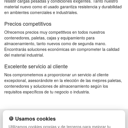
resistir cargas pesadas y condiciones exigentes. Tanto nuestro
material nuevo como el usado garantiza resistencia y durabilidad
en ambientes comerciales e industriales.
Precios competitivos
Ofrecemos precios muy competitivos en todos nuestros
contenedores, paletas, cajas y equipamiento para
almacenamiento, tanto nuevos como de segunda mano.
Encontrarás soluciones económicas sin comprometer la calidad
del material industrial.
Excelente servicio al cliente
Nos comprometemos a proporcionar un servicio al cliente
excepcional, asesorándote en la elección de las mejores paletas,
contenedores y soluciones de almacenamiento según los
requisitos específicos de tu negocio o industria.
🍪 Usamos cookies
POLÍTICA DE PRIVACIDAD
CAJAS
CONDICIONES DE USO
ESTANTERÍAS
Utilizamos cookies propias y de terceros para mejorar tu