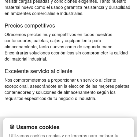
resistir cargas pesadas y condiciones exigentes. Tanto nuestro
material nuevo como el usado garantiza resistencia y durabilidad
en ambientes comerciales e industriales.
Precios competitivos
Ofrecemos precios muy competitivos en todos nuestros
contenedores, paletas, cajas y equipamiento para
almacenamiento, tanto nuevos como de segunda mano.
Encontrarás soluciones económicas sin comprometer la calidad
del material industrial.
Excelente servicio al cliente
Nos comprometemos a proporcionar un servicio al cliente
excepcional, asesorándote en la elección de las mejores paletas,
contenedores y soluciones de almacenamiento según los
requisitos específicos de tu negocio o industria.
🍪 Usamos cookies
POLÍTICA DE PRIVACIDAD
CAJAS
CONDICIONES DE USO
ESTANTERÍAS
Utilizamos cookies propias y de terceros para mejorar tu