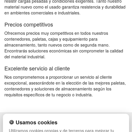
resistir cargas pesadas y condiciones exigentes. Tanto nuestro
material nuevo como el usado garantiza resistencia y durabilidad
en ambientes comerciales e industriales.
Precios competitivos
Ofrecemos precios muy competitivos en todos nuestros
contenedores, paletas, cajas y equipamiento para
almacenamiento, tanto nuevos como de segunda mano.
Encontrarás soluciones económicas sin comprometer la calidad
del material industrial.
Excelente servicio al cliente
Nos comprometemos a proporcionar un servicio al cliente
excepcional, asesorándote en la elección de las mejores paletas,
contenedores y soluciones de almacenamiento según los
requisitos específicos de tu negocio o industria.
🍪 Usamos cookies
POLÍTICA DE PRIVACIDAD
CAJAS
CONDICIONES DE USO
ESTANTERÍAS
Utilizamos cookies propias y de terceros para mejorar tu