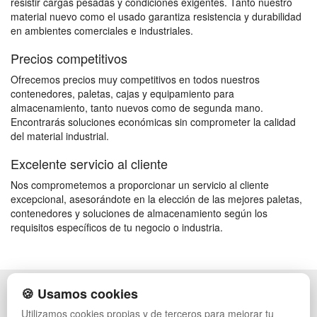
resistir cargas pesadas y condiciones exigentes. Tanto nuestro
material nuevo como el usado garantiza resistencia y durabilidad
en ambientes comerciales e industriales.
Precios competitivos
Ofrecemos precios muy competitivos en todos nuestros
contenedores, paletas, cajas y equipamiento para
almacenamiento, tanto nuevos como de segunda mano.
Encontrarás soluciones económicas sin comprometer la calidad
del material industrial.
Excelente servicio al cliente
Nos comprometemos a proporcionar un servicio al cliente
excepcional, asesorándote en la elección de las mejores paletas,
contenedores y soluciones de almacenamiento según los
requisitos específicos de tu negocio o industria.
🍪 Usamos cookies
POLÍTICA DE PRIVACIDAD
CAJAS
CONDICIONES DE USO
ESTANTERÍAS
Utilizamos cookies propias y de terceros para mejorar tu