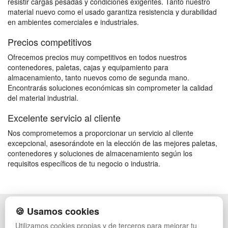
resistir cargas pesadas y condiciones exigentes. Tanto nuestro
material nuevo como el usado garantiza resistencia y durabilidad
en ambientes comerciales e industriales.
Precios competitivos
Ofrecemos precios muy competitivos en todos nuestros
contenedores, paletas, cajas y equipamiento para
almacenamiento, tanto nuevos como de segunda mano.
Encontrarás soluciones económicas sin comprometer la calidad
del material industrial.
Excelente servicio al cliente
Nos comprometemos a proporcionar un servicio al cliente
excepcional, asesorándote en la elección de las mejores paletas,
contenedores y soluciones de almacenamiento según los
requisitos específicos de tu negocio o industria.
🍪 Usamos cookies
POLÍTICA DE PRIVACIDAD
CAJAS
CONDICIONES DE USO
ESTANTERÍAS
Utilizamos cookies propias y de terceros para mejorar tu