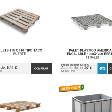
ALETS 110 X 110 TIPO TACO
PALET PLASTICO AMERIC
FUERTE
ENCAJABLE 1000X1200 REF.
1210-LE1
Precio anterior 13.15 €
r de:
6.41 €
A partir de:
11.97 €
-9%
COMPRAR
C
DO
IVA INCLUIDO