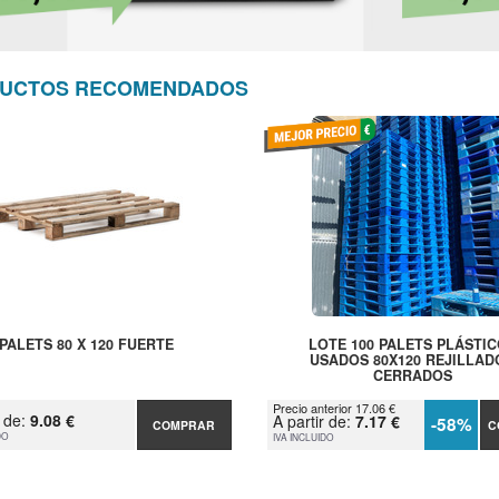
UCTOS RECOMENDADOS
PALETS 80 X 120 FUERTE
LOTE 100 PALETS PLÁSTI
USADOS 80X120 REJILLAD
CERRADOS
Precio anterior 17.06 €
r de:
9.08 €
A partir de:
7.17 €
-58%
COMPRAR
C
DO
IVA INCLUIDO