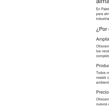
alma
En Palet
para al
industri
¿Por 
Amplia
Ofrecemo
tus nece
completo
Produc
Todos nu
resistir
ambiente
Precio
Ofrecemo
nuevos c