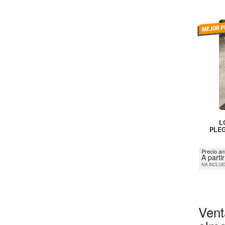
L
PLEG
Precio an
A parti
IVA INCLUI
Vent