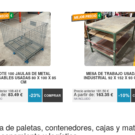
OTE 100 JAULAS DE METAL
MESA DE TRABAJO USAD
ABLES USADAS 80 X 100 X 85
INDUSTRIAL 92 X 152 X 93
CM
terior 108.43 €
Precio anterior 181.50 €
r de:
83.49 €
A partir de:
163.35 €
-23%
-10%
COMPRAR
C
DO
IVA INCLUIDO
a de paletas, contenedores, cajas y mate