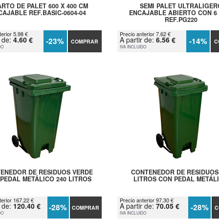
RTO DE PALET 600 X 400 CM
SEMI PALET ULTRALIGER
CAJABLE REF.BASIC-0604-04
ENCAJABLE ABIERTO CON 6 
REF.PG220
erior 5.98 €
Precio anterior 7.62 €
r de:
4.60 €
A partir de:
6.56 €
-23%
-14%
COMPRAR
C
DO
IVA INCLUIDO
ENEDOR DE RESIDUOS VERDE
CONTENEDOR DE RESIDUOS
PEDAL METÁLICO 240 LITROS
LITROS CON PEDAL METÁL
terior 167.22 €
Precio anterior 97.30 €
r de:
120.40 €
A partir de:
70.05 €
-28%
-28%
COMPRAR
C
DO
IVA INCLUIDO