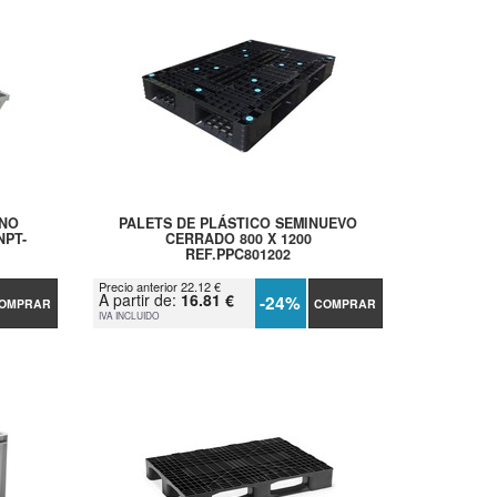
ANO
PALETS DE PLÁSTICO SEMINUEVO
NPT-
CERRADO 800 X 1200
REF.PPC801202
Precio anterior 22.12 €
A partir de:
16.81 €
-24%
OMPRAR
COMPRAR
IVA INCLUIDO