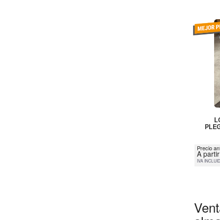
L
PLEG
Precio an
A parti
IVA INCLUI
Vent