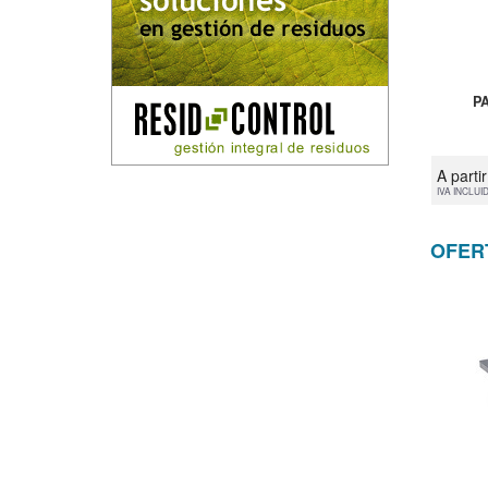
P
A parti
IVA INCLUI
OFER