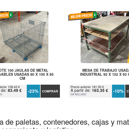
OTE 100 JAULAS DE METAL
MESA DE TRABAJO USAD
ABLES USADAS 80 X 100 X 85
INDUSTRIAL 92 X 152 X 93
CM
terior 108.43 €
Precio anterior 181.50 €
r de:
83.49 €
A partir de:
163.35 €
-23%
-10%
COMPRAR
C
DO
IVA INCLUIDO
a de paletas, contenedores, cajas y mate