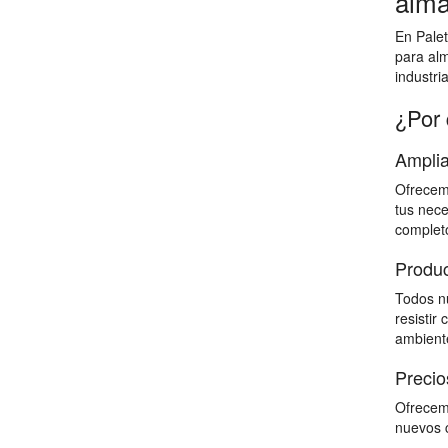
alma
En Palet
para al
industri
¿Por 
Amplia
Ofrecemo
tus nece
completo
Produc
Todos nu
resistir
ambiente
Precio
Ofrecemo
nuevos c