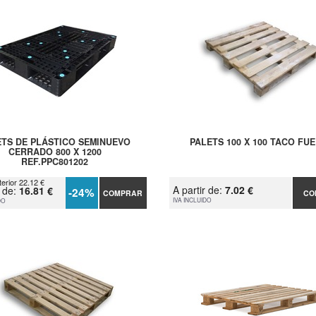
ETS DE PLÁSTICO SEMINUEVO
PALETS 100 X 100 TACO FU
CERRADO 800 X 1200
REF.PPC801202
terior 22.12 €
A partir de:
7.02 €
r de:
16.81 €
-24%
COMPRAR
CO
IVA INCLUIDO
DO