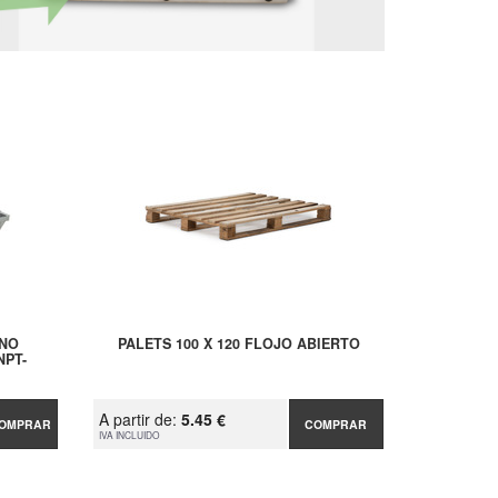
ANO
PALETS 100 X 120 FLOJO ABIERTO
NPT-
A partir de:
5.45 €
OMPRAR
COMPRAR
IVA INCLUIDO