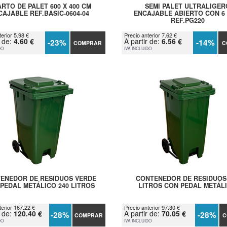
RTO DE PALET 600 X 400 CM
SEMI PALET ULTRALIGER
CAJABLE REF.BASIC-0604-04
ENCAJABLE ABIERTO CON 6 
REF.PG220
erior 5.98 €
Precio anterior 7.62 €
r de:
4.60 €
A partir de:
6.56 €
-23%
-14%
COMPRAR
C
DO
IVA INCLUIDO
ENEDOR DE RESIDUOS VERDE
CONTENEDOR DE RESIDUOS
PEDAL METÁLICO 240 LITROS
LITROS CON PEDAL METÁL
terior 167.22 €
Precio anterior 97.30 €
r de:
120.40 €
A partir de:
70.05 €
-28%
-28%
COMPRAR
C
DO
IVA INCLUIDO