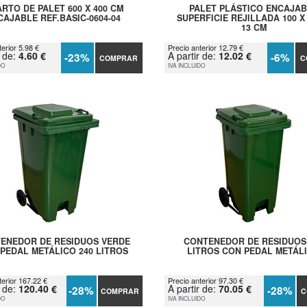
RTO DE PALET 600 X 400 CM
PALET PLÁSTICO ENCAJA
CAJABLE REF.BASIC-0604-04
SUPERFICIE REJILLADA 100 X 
13 CM
erior 5.98 €
Precio anterior 12.79 €
r de:
4.60 €
A partir de:
12.02 €
-23%
-6%
COMPRAR
C
DO
IVA INCLUIDO
ENEDOR DE RESIDUOS VERDE
CONTENEDOR DE RESIDUOS
PEDAL METÁLICO 240 LITROS
LITROS CON PEDAL METÁL
terior 167.22 €
Precio anterior 97.30 €
r de:
120.40 €
A partir de:
70.05 €
-28%
-28%
COMPRAR
C
DO
IVA INCLUIDO