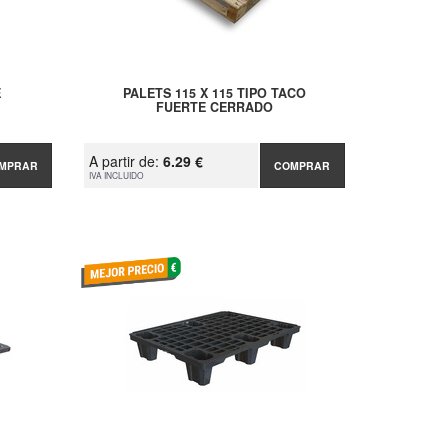
E
PALETS 115 X 115 TIPO TACO
FUERTE CERRADO
A partir de:
6.29 €
MPRAR
COMPRAR
IVA INCLUIDO