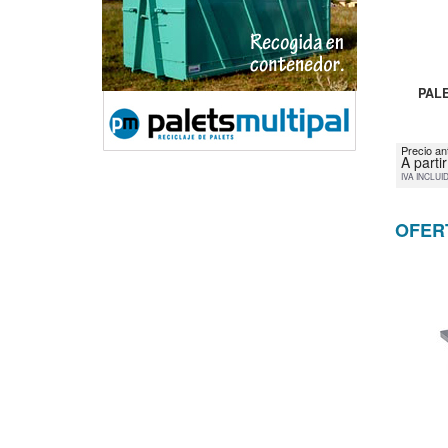
PAL
Precio an
A parti
IVA INCLUI
OFER