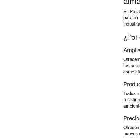
alma
En Palet
para al
industri
¿Por 
Amplia
Ofrecemo
tus nece
completo
Produc
Todos nu
resistir
ambiente
Precio
Ofrecemo
nuevos c