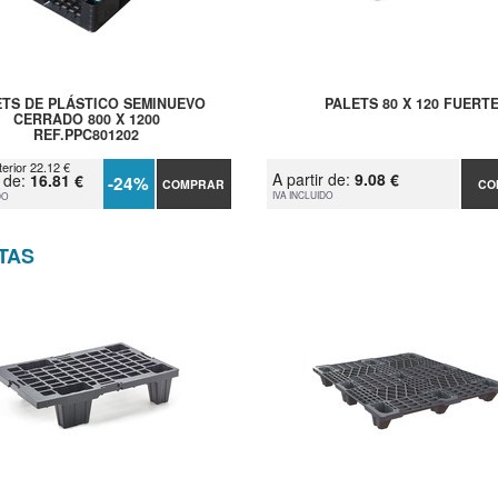
ETS DE PLÁSTICO SEMINUEVO
PALETS 80 X 120 FUERT
CERRADO 800 X 1200
REF.PPC801202
terior 22.12 €
A partir de:
9.08 €
r de:
16.81 €
-24%
COMPRAR
CO
IVA INCLUIDO
DO
TAS