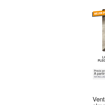
L
PLEG
Precio an
A parti
IVA INCLUI
Vent