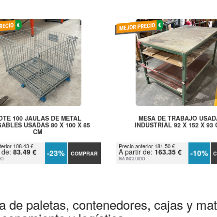
OTE 100 JAULAS DE METAL
MESA DE TRABAJO USAD
ABLES USADAS 80 X 100 X 85
INDUSTRIAL 92 X 152 X 93
CM
terior 108.43 €
Precio anterior 181.50 €
r de:
83.49 €
A partir de:
163.35 €
-23%
-10%
COMPRAR
C
DO
IVA INCLUIDO
a de paletas, contenedores, cajas y mate