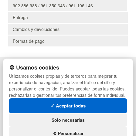
902 886 988 / 961 350 643 / 961 106 146
Entrega
Cambios y devoluciones
Formas de pago
🍪 Usamos cookies
POLÍTICA DE PRIVACIDAD
CAJAS
CONDICIONES DE USO
ESTANTERÍAS
Utilizamos cookies propias y de terceros para mejorar tu
CAMBIOS Y DEVOLUCIONES
MANUTENCIÓN
experiencia de navegación, analizar el tráfico del sitio y
CONTACTO
GESTIÓN DE RESIDUOS
personalizar el contenido. Puedes aceptar todas las cookies,
MAPA WEB
PALETS
rechazarlas o gestionar tus preferencias de forma individual.
PREGUNTAS FRECUENTES
CONTENEDORES DE PLÁSTICO
INGRESA A TU CUENTA
LIQUIDACIÓN Y SOBRANTES
✓ Aceptar todas
LOTES DE NAVIDAD
SÍGUENOS:
DEPORTES
Solo necesarias
ARTÍCULOS DE NATACIÓN
PALETS DE PLÁSTICO
⚙️ Personalizar