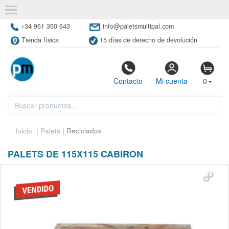
+34 961 350 643
info@paletsmultipal.com
Tienda física
15 días de derecho de devolución
Contacto
Mi cuenta
0
Inicio
|
Palets
| Reciclados
PALETS DE 115X115 CABIRON