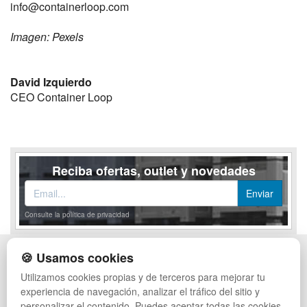
info@containerloop.com
Imagen: Pexels
David Izquierdo
CEO Container Loop
Reciba ofertas, outlet y novedades
Consulte la política de privacidad
🍪 Usamos cookies
POLÍTICA DE PRIVACIDAD
CAJAS
CONDICIONES DE USO
ESTANTERÍAS
Utilizamos cookies propias y de terceros para mejorar tu
CAMBIOS Y DEVOLUCIONES
MANUTENCIÓN
experiencia de navegación, analizar el tráfico del sitio y
CONTACTO
GESTIÓN DE RESIDUOS
personalizar el contenido. Puedes aceptar todas las cookies,