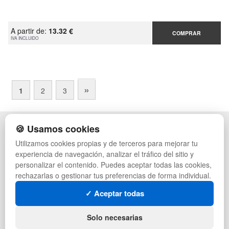
A partir de:
13.32 €
COMPRAR
IVA INCLUIDO
»
1
2
3
🍪 Usamos cookies
POLÍTICA DE PRIVACIDAD
CAJAS
CONDICIONES DE USO
ESTANTERÍAS
Utilizamos cookies propias y de terceros para mejorar tu
CAMBIOS Y DEVOLUCIONES
MANUTENCIÓN
experiencia de navegación, analizar el tráfico del sitio y
CONTACTO
GESTIÓN DE RESIDUOS
personalizar el contenido. Puedes aceptar todas las cookies,
MAPA WEB
PALETS
rechazarlas o gestionar tus preferencias de forma individual.
PREGUNTAS FRECUENTES
CONTENEDORES DE PLÁSTICO
INGRESA A TU CUENTA
LIQUIDACIÓN Y SOBRANTES
✓ Aceptar todas
LOTES DE NAVIDAD
SÍGUENOS:
DEPORTES
Solo necesarias
ARTÍCULOS DE NATACIÓN