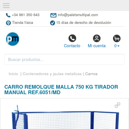
+34 961 350 643
info@paletsmultipal.com
Tienda física
15 días de derecho de devolución
Contacto
Mi cuenta
0
Inicio
|
Contenedores y jaulas metalicas
| Carros
CARRO REMOLQUE MALLA 750 KG TIRADOR
MANUAL REF.6051/MD