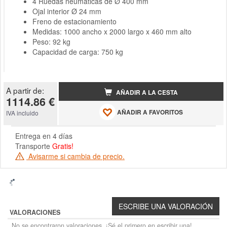
4 Ruedas neumáticas de Ø 400 mm
Ojal interior Ø 24 mm
Freno de estacionamiento
Medidas: 1000 ancho x 2000 largo x 460 mm alto
Peso: 92 kg
Capacidad de carga: 750 kg
A partir de:
AÑADIR A LA CESTA
1114.86 €
AÑADIR A FAVORITOS
IVA incluido
Entrega en 4 días
Transporte
Gratis!
Avisarme si cambia de precio.
VALORACIONES
No se encontraron valoraciones. ¡Sé el primero en escribir una!