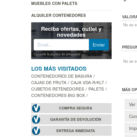
MUEBLES CON PALETS
ALQUILER CONTENEDORES
VALOR
No se en
Reciba ofertas, outlet y
novedades
PREGUN
Consulte la política de privacidad
No se e
LOS MÁS VISITADOS
CONTENEDORES DE BASURA
CAJAS DE FRUTA
CAJA VDA-R/KLT
CUBETOS RETENEDORES
PALETS
MÁS OP
CONTENEDORES BIG BOX
Ver 
COMPRA SEGURA
Cons
GARANTÍA DE DEVOLUCIÓN
Impr
ENTREGA INMEDIATA