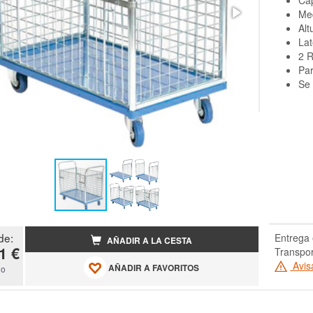
Ca
Med
Alt
La
2 R
Par
Se
de:
Entrega 
AÑADIR A LA CESTA
1 €
Transpor
Avis
AÑADIR A FAVORITOS
do