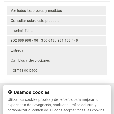
Ver todos los precios y medidas
Consultar sobre este producto
Imprimir ficha
902 886 988 / 961 350 643 / 961 106 146
Entrega
Cambios y devoluciones
Formas de pago
🍪 Usamos cookies
POLÍTICA DE PRIVACIDAD
CAJAS
CONDICIONES DE USO
ESTANTERÍAS
Utilizamos cookies propias y de terceros para mejorar tu
CAMBIOS Y DEVOLUCIONES
MANUTENCIÓN
experiencia de navegación, analizar el tráfico del sitio y
CONTACTO
GESTIÓN DE RESIDUOS
personalizar el contenido. Puedes aceptar todas las cookies,
MAPA WEB
PALETS