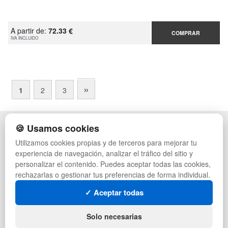
A partir de:
72.33 €
COMPRAR
IVA INCLUIDO
»
1
2
3
🍪 Usamos cookies
POLÍTICA DE PRIVACIDAD
CAJAS
CONDICIONES DE USO
ESTANTERÍAS
Utilizamos cookies propias y de terceros para mejorar tu
CAMBIOS Y DEVOLUCIONES
MANUTENCIÓN
experiencia de navegación, analizar el tráfico del sitio y
CONTACTO
GESTIÓN DE RESIDUOS
personalizar el contenido. Puedes aceptar todas las cookies,
MAPA WEB
PALETS
rechazarlas o gestionar tus preferencias de forma individual.
PREGUNTAS FRECUENTES
CONTENEDORES DE PLÁSTICO
INGRESA A TU CUENTA
LIQUIDACIÓN Y SOBRANTES
✓ Aceptar todas
LOTES DE NAVIDAD
SÍGUENOS:
DEPORTES
Solo necesarias
ARTÍCULOS DE NATACIÓN