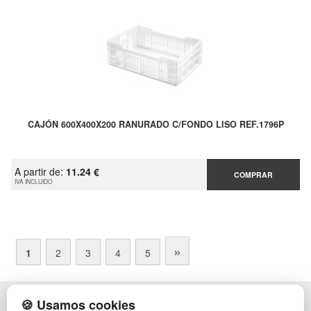
CAJÓN 600X400X200 RANURADO C/FONDO LISO REF.1796P
A partir de:
11.24 €
COMPRAR
IVA INCLUIDO
»
1
2
3
4
5
🍪 Usamos cookies
POLÍTICA DE PRIVACIDAD
CAJAS